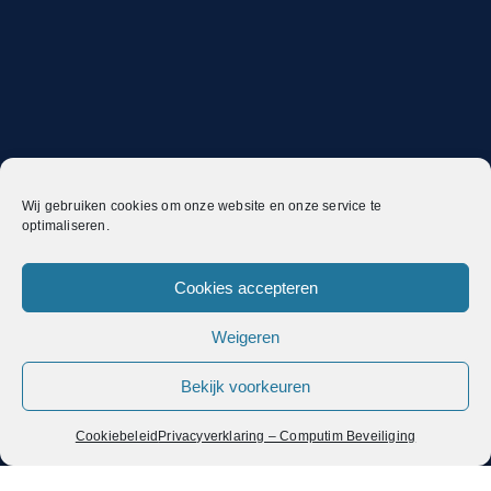
© 2003–2026 Computim
Beveiliging, ICT, connectiviteit en
Wij gebruiken cookies om onze website en onze service te
hosting vanuit Beverwijk
optimaliseren.
Werkgebieden:
Cookies accepteren
Beverwijk
Haarlem
Weigeren
Alkmaar
Bekijk voorkeuren
IJmuiden & Velsen
Amsterdam en omgeving
Cookiebeleid
Privacyverklaring – Computim Beveiliging