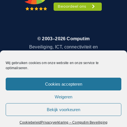
© 2003–2026 Computim
Beveiliging, ICT, connectiviteit en
hosting vanuit Beverwijk
Wij gebruiken cookies om onze website en onze service te
Werkgebieden:
optimaliseren.
Beverwijk
Haarlem
Cookies accepteren
Alkmaar
Weigeren
IJmuiden & Velsen
Amsterdam en omgeving
Bekijk voorkeuren
Cookiebeleid
Privacyverklaring – Computim Beveiliging