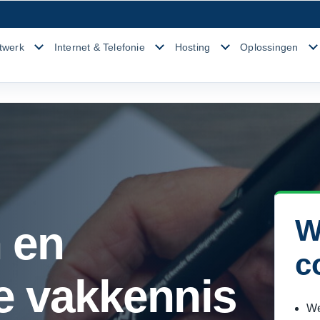
twerk
Internet & Telefonie
Hosting
Oplossingen
,
W
 en
c
e vakkennis
We