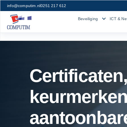
info@computim.nl
0251 217 612
Beveiliging
ICT & Ne
Certificaten
keurmerken
aantoonbar