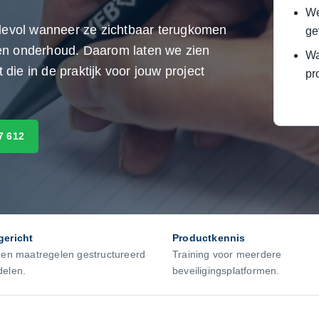
We
rdevol wanneer ze zichtbaar terugkomen
ge
g en onderhoud. Daarom laten we zien
Wa
ie in de praktijk voor jouw project
pr
7 612
gericht
Productkennis
 en maatregelen gestructureerd
Training voor meerdere
delen.
beveiligingsplatformen.