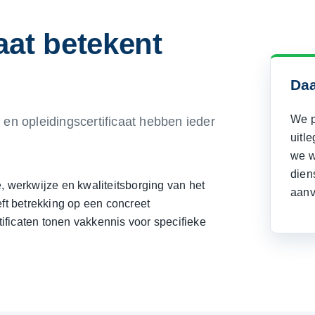
caat betekent
Daa
We p
 en opleidingscertificaat hebben ieder
uitl
we w
dien
, werkwijze en kwaliteitsborging van het
aanv
eft betrekking op een concreet
tificaten tonen vakkennis voor specifieke