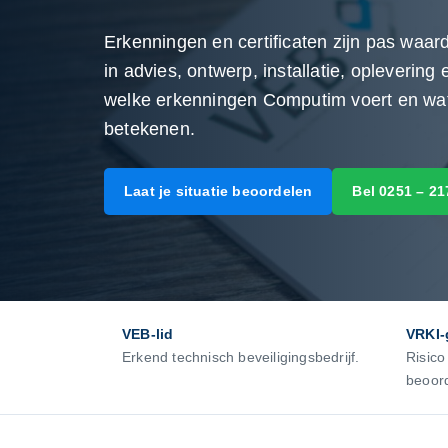
Erkenningen en certificaten zijn pas waa
in advies, ontwerp, installatie, opleverin
welke erkenningen Computim voert en wat d
betekenen.
Laat je situatie beoordelen
Bel 0251 – 21
VEB-lid
VRKI-
Erkend technisch beveiligingsbedrijf.
Risico
beoor