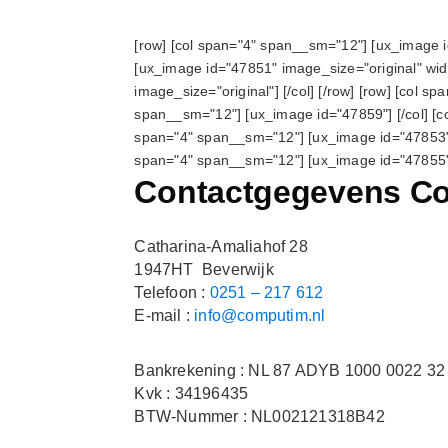
[row] [col span="4" span__sm="12"] [ux_image i
[ux_image id="47851" image_size="original" wid
image_size="original"] [/col] [/row] [row] [col 
span__sm="12"] [ux_image id="47859"] [/col] [co
span="4" span__sm="12"] [ux_image id="47853"] 
span="4" span__sm="12"] [ux_image id="47855"] 
Contactgegevens C
Catharina-Amaliahof 28
1947HT Beverwijk
Telefoon :
0251 – 217 612
E-mail :
info@computim.nl
Bankrekening : NL 87 ADYB 1000 0022 32
Kvk : 34196435
BTW-Nummer : NL002121318B42